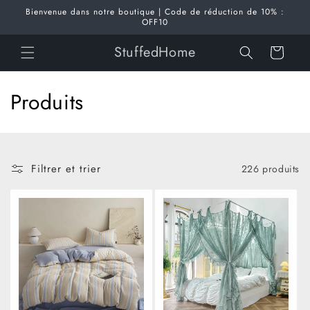
et
Bienvenue dans notre boutique | Code de réduction de 10% :
passer
OFF10
au
contenu
StuffedHome
Panier
C
Produits
o
l
Filtrer et trier
226 produits
l
e
c
t
i