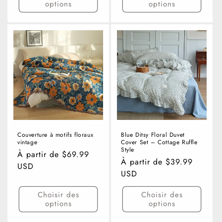
options
options
Couverture à motifs floraux
Blue Ditsy Floral Duvet
vintage
Cover Set – Cottage Ruffle
Style
Prix
À partir de $69.99
Prix
À partir de $39.99
habituel
USD
habituel
USD
Choisir des
Choisir des
options
options