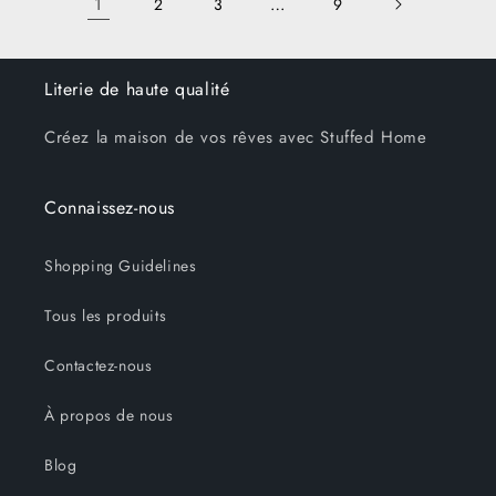
1
…
2
3
9
-
-
80&quot;
80&qu
x
x
90&quot;
90&qu
Literie de haute qualité
Créez la maison de vos rêves avec Stuffed Home
Connaissez-nous
Shopping Guidelines
Tous les produits
Contactez-nous
À propos de nous
Blog