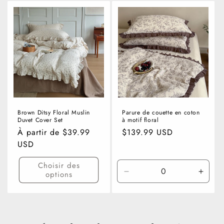
Brown Ditsy Floral Muslin
Parure de couette en coton
Duvet Cover Set
à motif floral
Prix
À partir de $39.99
Prix
$139.99 USD
habituel
USD
habituel
Choisir des
options
Réduire
Augm
la
la
quantité
quanti
de
de
Quilt
Quilt