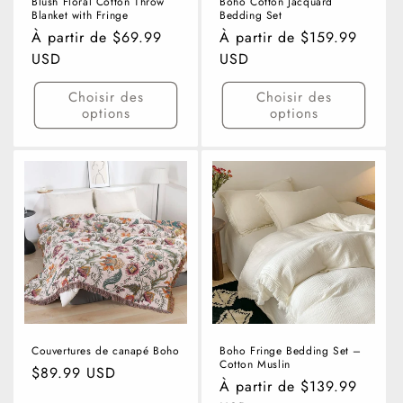
Blush Floral Cotton Throw
Boho Cotton Jacquard
Blanket with Fringe
Bedding Set
Prix
À partir de $69.99
Prix
À partir de $159.99
habituel
USD
habituel
USD
Choisir des
Choisir des
options
options
Couvertures de canapé Boho
Boho Fringe Bedding Set –
Cotton Muslin
Prix
$89.99 USD
Prix
À partir de $139.99
habituel