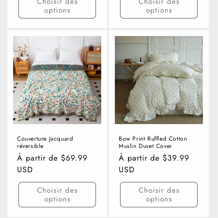
Choisir des
Choisir des
options
options
Couverture Jacquard
Bow Print Ruffled Cotton
réversible
Muslin Duvet Cover
Prix
À partir de $69.99
Prix
À partir de $39.99
habituel
USD
habituel
USD
Choisir des
Choisir des
options
options