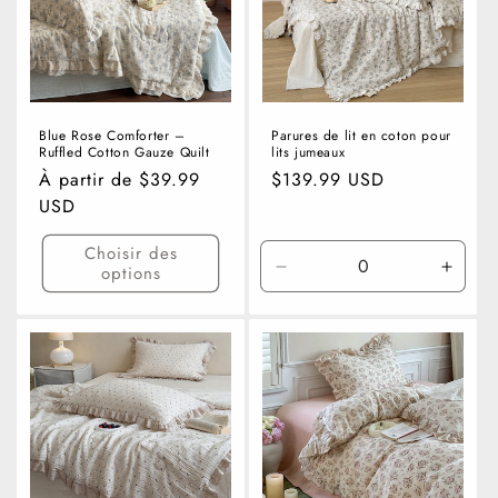
Blue Rose Comforter –
Parures de lit en coton pour
Ruffled Cotton Gauze Quilt
lits jumeaux
Prix
À partir de $39.99
Prix
$139.99 USD
habituel
USD
habituel
Choisir des
options
Réduire
Augm
la
la
quantité
quanti
de
de
Taille
Taille
Queen
Quee
-
-
3
3
pièces
pièce