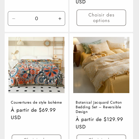
habituel
USD
Choisir des
options
Réduire
Augmenter
la
la
quantité
quantité
de
de
M
M
-
-
80&quot;
80&quot;
x
x
90&quot;
90&quot;
Couvertures de style bohème
Botanical Jacquard Cotton
Bedding Set – Reversible
Prix
À partir de $69.99
Design
habituel
USD
Prix
À partir de $129.99
habituel
USD