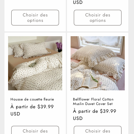
habituel
USD
Choisir des
Choisir des
options
options
Housse de couette fleurie
Bellflower Floral Cotton
Muslin Duvet Cover Set
Prix
À partir de $39.99
Prix
À partir de $39.99
habituel
USD
habituel
USD
Choisir des
Choisir des