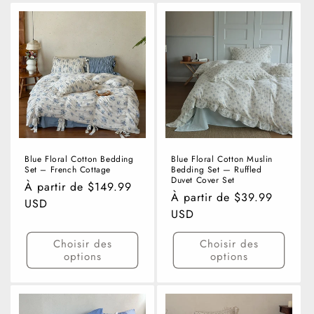
Blue Floral Cotton Bedding
Blue Floral Cotton Muslin
Set – French Cottage
Bedding Set — Ruffled
Duvet Cover Set
Prix
À partir de $149.99
Prix
À partir de $39.99
habituel
USD
habituel
USD
Choisir des
Choisir des
options
options