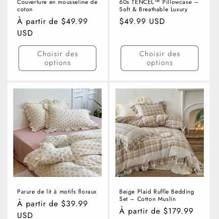
Couverture en mousseline de
60s TENCEL™ Pillowcase –
coton
Soft & Breathable Luxury
Prix
À partir de $49.99
Prix
$49.99 USD
habituel
USD
habituel
Choisir des
Choisir des
options
options
Parure de lit à motifs floraux
Beige Plaid Ruffle Bedding
Set – Cotton Muslin
Prix
À partir de $39.99
Prix
À partir de $179.99
habituel
USD