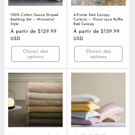
o
n
100% Cotton Gauze Striped
4-Poster Bed Canopy
Bedding Set – Minimalist
Curtains – Floral Lace Ruffle
:
Style
Bed Canopy
Prix
À partir de $129.99
Prix
À partir de $159.99
habituel
USD
habituel
USD
Choisir des
Choisir des
options
options